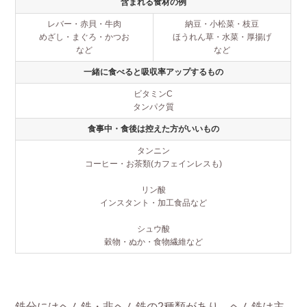
含まれる食材の例
レバー・赤貝・牛肉
納豆・小松菜・枝豆
めざし・まぐろ・かつお
ほうれん草・水菜・厚揚げ
など
など
一緒に食べると吸収率アップするもの
ビタミンC
タンパク質
食事中・食後は控えた方がいいもの
タンニン
コーヒー・お茶類(カフェインレスも)
リン酸
インスタント・加工食品など
シュウ酸
穀物・ぬか・食物繊維など
鉄分にはヘム鉄・非ヘム鉄の2種類があり、ヘム鉄は主