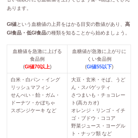
あります。
GI値
という血糖値の上昇をはかる目安の数値があり、
高
GI食品・低GI食品
の種類を知ることから始めましょう。
血糖値を急激に上げる
血糖値が急激に上がりに
食品例
くい食品例
(
GI値70以上
)
(
GI値55以下
)
白米・白パン・イング
大豆・玄米・そば、うど
リッシュマフィン
ん・スパゲッティ
せんべい・飴・ガム・
さつまいも・チョコレー
ドーナツ・かぼちゃ
ト(高カカオ)
スポンジケーキ など
オレンジ・リンゴ・イチ
ゴ・ブドウ・ココア
野菜ジュース・ヨーグル
ト・ナッツ類 など