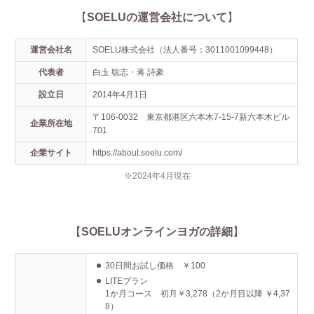
【
SOELUの運営会社について
】
運営会社名
SOELU株式会社（法人番号：3011001099448）
代表者
白圡 聡志・蒋 詩豪
設立日
2014年4月1日
〒106-0032 東京都港区六本木7-15-7新六本木ビル
企業所在地
701
企業サイト
https://about.soelu.com/
※2024年4月現在
【
SOELUオンラインヨガの詳細
】
30日間お試し価格 ￥100
LITEプラン
1か月コース 初月￥3,278（2か月目以降 ￥4,37
8）