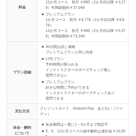
12か月コース 初月 ￥990（2か月目以降 ￥3,27
料金
8）年間総額約￥37,048
プレミアムプラン
1か月コース 初月 ￥8,778（2か月目以降 ￥9,8
78）
12か月コース 初月 ￥990（2か月目以降 ￥6,57
8）年間総額約￥73,348
30日間お試し価格
プレミアムプランと同じ内容
LITEプラン
予約時間が限られる
インストラクターのポーズチェック無し
プラン詳細
質問できない
プレミアムプラン
好きな時間に予約ができる
インスタトラクターのポーズチェックあり
質問できる
クレジットカード、Amazon Pay、あと払い（ペイ
支払方法
ディ）
休会期間は一度に1～3か月まで指定可
休会・解約
3、6、12か月コースの途中解約は違約金￥10,00
について