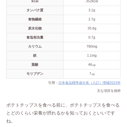
kcal
352kcal
タンパク質
3.1g
食物繊維
2.7g
炭水化物
35.6g
食塩相当量
0.7g
カリウム
780mg
鉄
1.1mg
葉酸
46㎍
モリブデン
7㎍
引用：
日本食品標準成分表（八訂）増補2023年
主な項目を抜粋
ポテトチップスを食べる前に、ポテトチップスを食べる
とどのくらい栄養が摂れるかを知っておくといいです
ね。