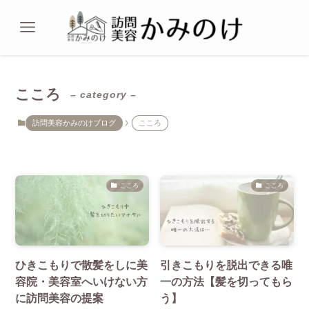
こころ
– category –
訪問美容かみのけブログ
こころ
こころ
こころ
ひきこもりで散髪をしに美
引きこもりを脱出できる唯
容院・美容室へいけない方
一の方法【髪を切ってもら
に訪問美容の提案
う】