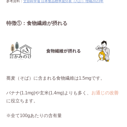
参考資料：
文部科学省 日本食品標準成分表（八訂）増補2023年
特徴①：食物繊維が摂れる
蕎麦（そば）に含まれる食物繊維は1.5mgです。
バナナ(1.1mg)や玄米(1.4mg)よりも多く、
お通じの改善
に役立ちます。
※全て100gあたりの含有量