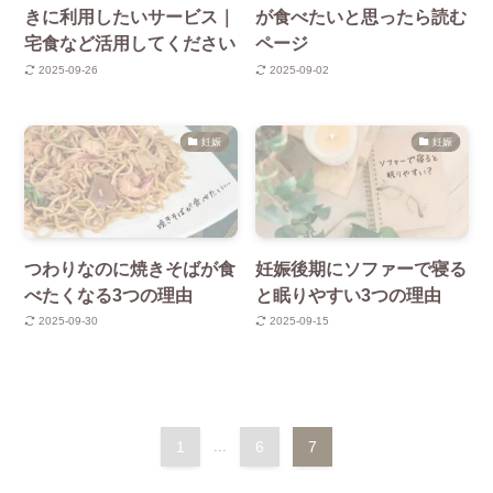
きに利用したいサービス｜
が食べたいと思ったら読む
宅食など活用してください
ページ
2025-09-26
2025-09-02
妊娠
妊娠
つわりなのに焼きそばが食
妊娠後期にソファーで寝る
べたくなる3つの理由
と眠りやすい3つの理由
2025-09-30
2025-09-15
1
...
6
7