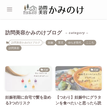
訪問美容かみのけブログ
– category –
訪問美容かみのけブログ
妊娠
育児
ゆらぎ世代
こころ
訪問美容
妊娠
妊娠
妊娠初期に自宅で髪を染め
【つわり】妊娠中にグラタ
る3つのリスク
ンを食べたいと思ったら読