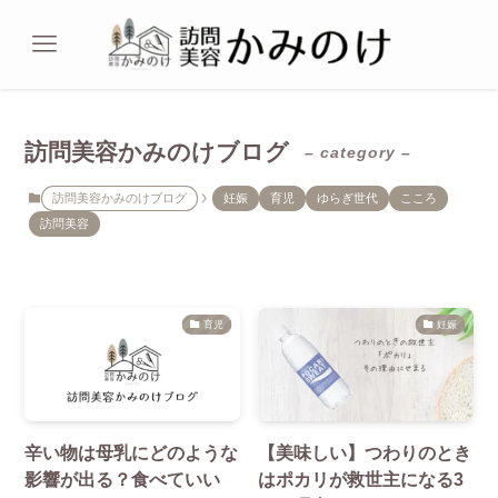
訪問美容かみのけブログ
– category –
訪問美容かみのけブログ
妊娠
育児
ゆらぎ世代
こころ
訪問美容
育児
妊娠
辛い物は母乳にどのような
【美味しい】つわりのとき
影響が出る？食べていい
はポカリが救世主になる3